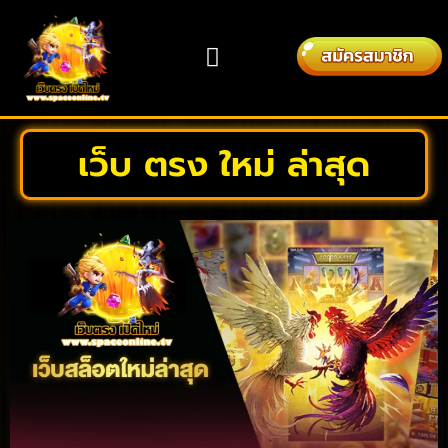
เว็บ ตรง ใหม่ ล่าสุด