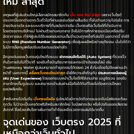
ใหม่ ล่าสุด
เหตุผลที่ผู้เล่นส่วนใหญ่เลือกสมัครสมาชิกกับ
เว็บ ตรง ใหม่ ล่าสุด
เพราะเว็บไซต์
ประเภทนี้แตกต่างจากเว็บทั่วไปที่ผ่านเอเย่นต์อย่างสิ้นเชิง ทั้งในด้านความโปร่งใส การ
จ่ายเงินรางวัล และระบบบริการที่ทันสมัยกว่าเดิม เว็บตรงคือเว็บไซต์ที่ดำเนินการ
โดยตรงจากบริษัทแม่ ไม่ผ่านตัวแทนคนกลาง จึงไม่มีการหักค่าธรรมเนียมหรือปรับ
อัตราการชนะ ทำให้ผู้เล่นได้รับผลตอบแทนเต็มจำนวนทุกครั้งที่เล่นได้ นอกจากนี้ ยังใช้
ระบบ
RNG (Random Number Generator)
เพื่อสุ่มผลลัพธ์อย่างยุติธรรม มั่นใจได้ว่า
ไม่มีการล็อกยูสหรือปรับแต่งเกมแต่อย่างใด
อีกจุดเด่นของเว็บตรงรุ่นใหม่คือระบบ
ฝากถอนอัตโนมัติ (Auto System)
ที่รวดเร็ว
ทันใจภายในไม่กี่วินาที รองรับทั้งบัญชีธนาคารและกระเป๋าเงินออนไลน์ เช่น
TrueMoney Wallet ผู้เล่นสามารถทำธุรกรรมได้ตลอด 24 ชั่วโมงโดยไม่ต้องผ่านเจ้า
หน้าที่ นอกจากนี้
สล็อตเว็บตรงใหม่ล่าสุด
ยังให้ความสำคัญกับ
ประสบการณ์ของผู้
เล่น (User Experience)
โดยออกแบบหน้าเว็บไซต์ให้ใช้งานง่าย เมนูชัดเจน รองรับ
ภาษาไทยเต็มรูปแบบ และสามารถเข้าเล่นผ่านมือถือได้ทันทีโดยไม่ต้องดาวน์โหลด
แอปพลิเคชัน
สำหรับสายโปรโมชั่น
เว็บตรงมือถือ
รุ่นใหม่ยังมีการจัดกิจกรรมแจกโบนัสพิเศษเกือบ
ทุกวัน ไม่ว่าจะเป็นเครดิตฟรีสำหรับสมาชิกใหม่ โบนัสฝากเงิน หรือโปรคืนยอดเสียราย
สัปดาห์ ซึ่งช่วยเพิ่มโอกาสในการทำกำไรและยืดเวลาการเล่นได้มากขึ้น
จุดเด่นของ เว็บตรง 2025 ที่
เหนือกว่าเว็บทั่วไป